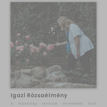
Igazi Rózsaélmény
A Rózsavilág nemcsak termékeket kínál