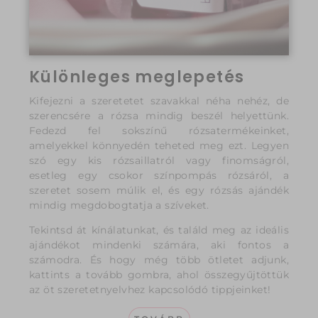
Különleges meglepetés
Kifejezni a szeretetet szavakkal néha nehéz, de
szerencsére a rózsa mindig beszél helyettünk.
Fedezd fel sokszínű rózsatermékeinket,
amelyekkel könnyedén teheted meg ezt. Legyen
szó egy kis rózsaillatról vagy finomságról,
esetleg egy csokor színpompás rózsáról, a
szeretet sosem múlik el, és egy rózsás ajándék
mindig megdobogtatja a szíveket.
Tekintsd át kínálatunkat, és találd meg az ideális
ajándékot mindenki számára, aki fontos a
számodra. És hogy még több ötletet adjunk,
kattints a tovább gombra, ahol összegyűjtöttük
az öt szeretetnyelvhez kapcsolódó tippjeinket!