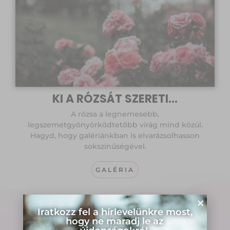
KI A RÓZSÁT SZERETI...
A rózsa a legnemesebb,
legszemetgyönyörködtetőbb virág mind közül.
Hagyd, hogy galériánkban is elvarázsolhasson
sokszínűségével.
GALÉRIA
Iratkozz fel a hírlevelünkre most,
hogy ne maradj le az