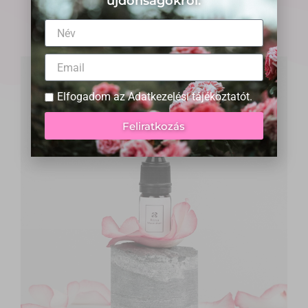
újdonságokról.
Legnépszerűbb termékeink
Elfogadom az
Adatkezelési tájékoztatót
.
Feliratkozás