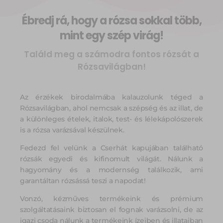
ÁG
ÁG
ÁG
illatok ~ érzések ~
illatok ~ érzések ~
illatok ~ érzések ~
Ébredj rá, hogy a rózsa sokkal több,
élmények ~ ízek
élmények ~ ízek
élmények ~ ízek
ahol minden a
ahol minden a
ahol minden a
mint egy szép virág!
rózsáról szól
rózsáról szól
rózsáról szól
Találd meg a számodra fontos rózsát a
Rózsavilágban!
Az érzékek birodalmába kalauzolunk téged a
Rózsavilágban, ahol nemcsak a szépség és az illat, de
a különleges ételek, italok, test- és lélekápolószerek
is a rózsa varázsával készülnek.
Fedezd fel velünk a Cserhát kapujában található
rózsák egyedi és kifinomult világát. Nálunk a
hagyomány és a modernség találkozik, ami
garantáltan rózsássá teszi a napodat!
Vonzó, kézműves termékeink és prémium
szolgáltatásaink biztosan el fognak varázsolni, de az
igazi csoda nálunk a termékeink ízeiben és illataiban