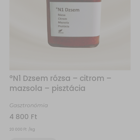
°N1 Dzsem rózsa – citrom –
mazsola – pisztácia
Gasztronómia
4 800
Ft
20 000
Ft
/
kg