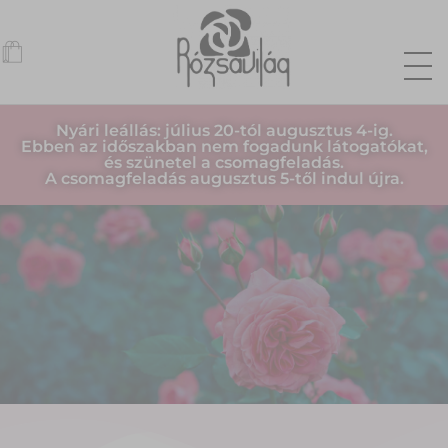
Nyári leállás: július 20-tól augusztus 4-ig.
Ebben az időszakban nem fogadunk látogatókat,
és szünetel a csomagfeladás.
A csomagfeladás augusztus 5-től indul újra.
RÓZSAVIL
RÓZSAVIL
RÓZSAVIL
RÓZSAVILÁG
RÓZSAVILÁG
RÓZSAVILÁG