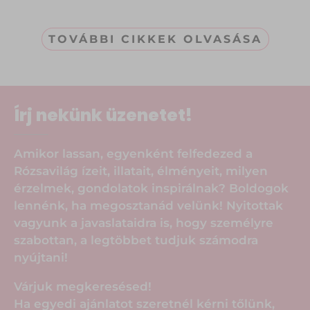
TOVÁBBI CIKKEK OLVASÁSA
Írj nekünk üzenetet!
Amikor lassan, egyenként felfedezed a
Rózsavilág ízeit, illatait, élményeit, milyen
érzelmek, gondolatok inspirálnak? Boldogok
lennénk, ha megosztanád velünk! Nyitottak
vagyunk a javaslataidra is, hogy személyre
szabottan, a legtöbbet tudjuk számodra
nyújtani!
Várjuk megkeresésed!
Ha egyedi ajánlatot szeretnél kérni tőlünk,