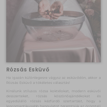
Rózsás Esküvő
Ha igazán különlegesre vágysz az esküvődön, akkor a
Rózsás Esküvő a tökéletes választás!
Kínálunk stílusos rózsa koktélokat, modern esküvői
desszerteket, rózsás köszönőajándékokat és
egyedülálló rózsás kézfürdő szertartást, hogy a
legromantikusabb hangulatot teremtsük az örömteli