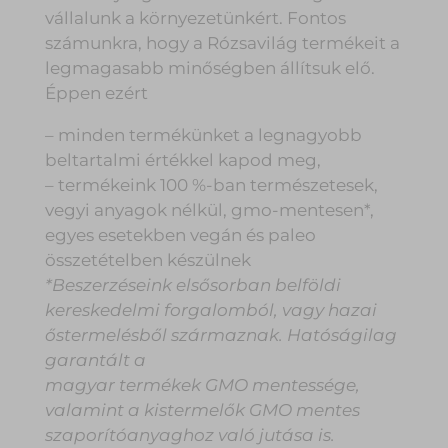
vállalunk a környezetünkért. Fontos
számunkra, hogy a Rózsavilág termékeit a
legmagasabb minőségben állítsuk elő.
Éppen ezért
– minden termékünket a legnagyobb
beltartalmi értékkel kapod meg,
– termékeink 100 %-ban természetesek,
vegyi anyagok nélkül, gmo-mentesen*,
egyes esetekben vegán és paleo
összetételben készülnek
*Beszerzéseink elsősorban belföldi
kereskedelmi forgalomból, vagy hazai
őstermelésből származnak. Hatóságilag
garantált a
magyar termékek GMO mentessége,
valamint a kistermelők GMO mentes
szaporítóanyaghoz való jutása is.