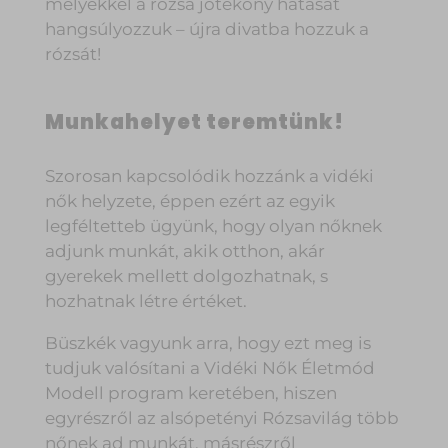
melyekkel a rózsa jótékony hatását
hangsúlyozzuk – újra divatba hozzuk a
rózsát!
Munkahelyet teremtünk!
Szorosan kapcsolódik hozzánk a vidéki
nők helyzete, éppen ezért az egyik
legféltetteb ügyünk, hogy olyan nőknek
adjunk munkát, akik otthon, akár
gyerekek mellett dolgozhatnak, s
hozhatnak létre
értéket.
Büszkék vagyunk arra, hogy ezt meg is
tudjuk valósítani a Vidéki Nők Életmód
Modell
program keretében, hiszen
egyrészről az alsópetényi Rózsavilág több
nőnek ad munkát, másrészről