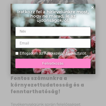
Iratkozz fel a hírlevelünkre most,
hogy ne maradj le az
újdonságokról.
Elfogadom az
Adatkezelési tájékoztatót
.
Feliratkozás
Fontos számunkra a
környezettudatosság és a
fenntarthatóság!
Tevékenységünk során felelősséget