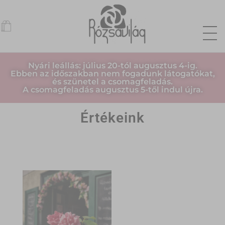
Nyári leállás: július 20-tól augusztus 4-ig.
Ebben az időszakban nem fogadunk látogatókat,
és szünetel a csomagfeladás.
A csomagfeladás augusztus 5-től indul újra.
Értékeink