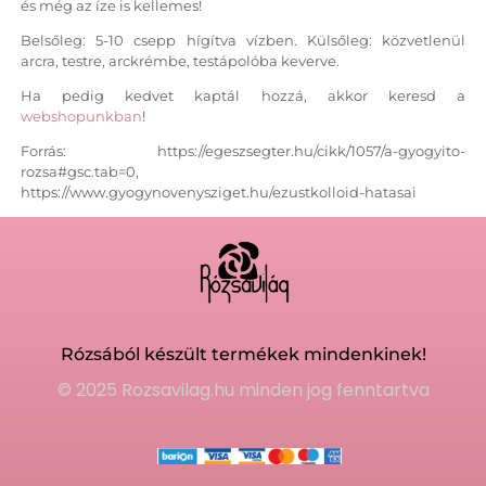
és még az íze is kellemes!
Belsőleg: 5-10 csepp hígítva vízben. Külsőleg: közvetlenül
arcra, testre, arckrémbe, testápolóba keverve.
Ha pedig kedvet kaptál hozzá, akkor keresd a
webshopunkban
!
Forrás: https://egeszsegter.hu/cikk/1057/a-gyogyito-
rozsa#gsc.tab=0,
https://www.gyogynovenysziget.hu/ezustkolloid-hatasai
Rózsából készült termékek mindenkinek!
© 2025 Rozsavilag.hu minden jog fenntartva