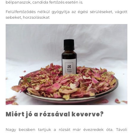
bélpanaszok, candida fertőzés esetén is.
Felülfertőződés nélkül gyógyítja az égési sérüléseket, vágott
sebeket, horzsolásokat
Miért jó a rózsával keverve?
Nagy becsben tartjuk a rózsát már évezredek óta. Távoli