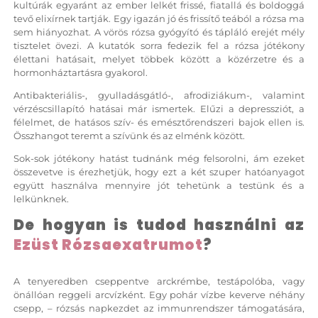
kultúrák egyaránt az ember lelkét frissé, fiatallá és boldoggá
tevő elixírnek tartják. Egy igazán jó és frissítő teából a rózsa ma
sem hiányozhat. A vörös rózsa gyógyító és tápláló erejét mély
tisztelet övezi. A kutatók sorra fedezik fel a rózsa jótékony
élettani hatásait, melyet többek között a közérzetre és a
hormonháztartásra gyakorol.
Antibakteriális-, gyulladásgátló-, afrodiziákum-, valamint
vérzéscsillapító hatásai már ismertek. Elűzi a depressziót, a
félelmet, de hatásos szív- és emésztőrendszeri bajok ellen is.
Összhangot teremt a szívünk és az elménk között.
Sok-sok jótékony hatást tudnánk még felsorolni, ám ezeket
összevetve is érezhetjük, hogy ezt a két szuper hatóanyagot
együtt használva mennyire jót tehetünk a testünk és a
lelkünknek.
De hogyan is tudod használni az
Ezüst Rózsaexatrumot
?
A tenyeredben cseppentve arckrémbe, testápolóba, vagy
önállóan reggeli arcvízként. Egy pohár vízbe keverve néhány
csepp, – rózsás napkezdet az immunrendszer támogatására,