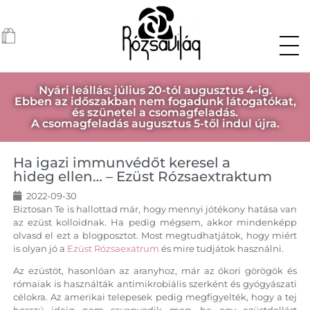
Nyári leállás: július 20-tól augusztus 4-ig.
Ebben az időszakban nem fogadunk látogatókat,
és szünetel a csomagfeladás.
A csomagfeladás augusztus 5-től indul újra.
Ha igazi immunvédőt keresel a
hideg ellen… – Ezüst Rózsaextraktum
2022-09-30
Biztosan Te is hallottad már, hogy mennyi jótékony hatása van
az ezüst kolloidnak. Ha pedig mégsem, akkor mindenképp
olvasd el ezt a blogposztot. Most megtudhatjátok, hogy miért
is olyan jó a
Ezüst Rózsaexatrum
és mire tudjátok használni.
Az ezüstöt, hasonlóan az aranyhoz, már az ókori görögök és
rómaiak is használták antimikrobiális szerként és gyógyászati
célokra. Az amerikai telepesek pedig megfigyelték, hogy a tej
hosszú ideig nem savanyodik meg, ha egy ezüstdollárt