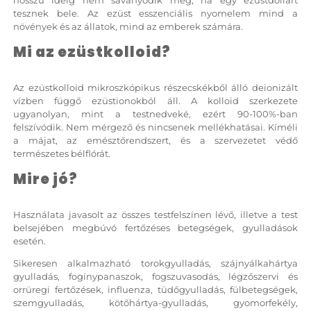
tesznek bele. Az ezüst esszenciális nyomelem mind a
növények és az állatok, mind az emberek számára.
Mi az ezüstkolloid?
Az ezüstkolloid mikroszkópikus részecskékből álló deionizált
vízben függő ezüstionokból áll. A kolloid szerkezete
ugyanolyan, mint a testnedveké, ezért 90-100%-ban
felszívódik. Nem mérgező és nincsenek mellékhatásai. Kíméli
a májat, az emésztőrendszert, és a szervezetet védő
természetes bélflórát.
Mire jó?
Használata javasolt az összes testfelszínen lévő, illetve a test
belsejében megbúvó fertőzéses betegségek, gyulladások
esetén.
Sikeresen alkalmazható torokgyulladás, szájnyálkahártya
gyulladás, fogínypanaszok, fogszuvasodás, légzőszervi és
orrüregi fertőzések, influenza, tüdőgyulladás, fülbetegségek,
szemgyulladás, kötőhártya-gyulladás, gyomorfekély,