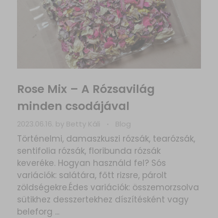
Rose Mix – A Rózsavilág
minden csodájával
2023.06.16.
by
Betty Káli
Blog
Történelmi, damaszkuszi rózsák, tearózsák,
sentifolia rózsák, floribunda rózsák
keveréke. Hogyan használd fel? Sós
variációk: salátára, főtt rizsre, párolt
zöldségekre.Édes variációk: összemorzsolva
sütikhez desszertekhez díszítésként vagy
beleforg ...