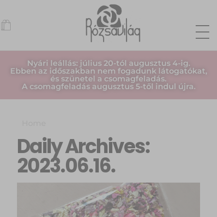
Nyári leállás: július 20-tól augusztus 4-ig.
Ebben az időszakban nem fogadunk látogatókat,
és szünetel a csomagfeladás.
A csomagfeladás augusztus 5-től indul újra.
Home
Daily Archives:
2023.06.16.