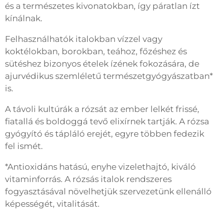
és a természetes kivonatokban, így páratlan ízt
kínálnak.
Felhasználhatók italokban vízzel vagy
koktélokban, borokban, teához, főzéshez és
sütéshez bizonyos ételek ízének fokozására, de
ajurvédikus szemléletű természetgyógyászatban*
is.
A távoli kultúrák a rózsát az ember lelkét frissé,
fiatallá és boldoggá tevő elixírnek tartják. A rózsa
gyógyító és tápláló erejét, egyre többen fedezik
fel ismét.
*Antioxidáns hatású, enyhe vizelethajtó, kiváló
vitaminforrás. A rózsás italok rendszeres
fogyasztásával növelhetjük szervezetünk ellenálló
képességét, vitalitását.