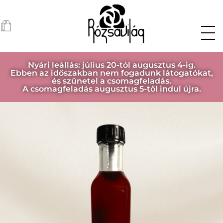
Nyári leállás: július 20-tól augusztus 4-ig.
Ebben az időszakban nem fogadunk látogatókat,
és szünetel a csomagfeladás.
A csomagfeladás augusztus 5-től indul újra.