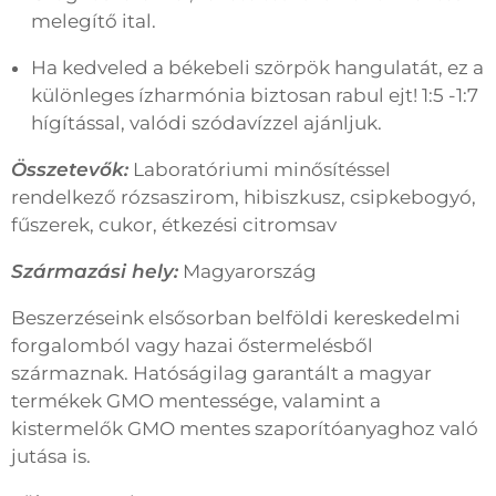
melegítő ital.
Ha kedveled a békebeli szörpök hangulatát, ez a
különleges ízharmónia biztosan rabul ejt! 1:5 -1:7
hígítással, valódi szódavízzel ajánljuk.
Összetevők:
Laboratóriumi minősítéssel
rendelkező rózsaszirom, hibiszkusz, csipkebogyó,
fűszerek, cukor, étkezési citromsav
Származási hely:
Magyarország
Beszerzéseink elsősorban belföldi kereskedelmi
forgalomból vagy hazai őstermelésből
származnak. Hatóságilag garantált a magyar
termékek GMO mentessége, valamint a
kistermelők GMO mentes szaporítóanyaghoz való
jutása is.