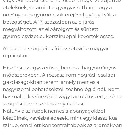
vagy bor édesítésére, főzésben, hogy ízt adjon az
ételeknek, valamint a gyógyászatban, hogy a
növények és gyümölcsök erejével gyógyítsák a
betegséget. A 17. században az eljárás
megváltozott, az elpárolgott és sűrített
gyümölcsvizet cukorsziruppal keverték össze.
A cukor, a szörpjeink fő összetevője magyar
répacukor.
Hiszünk az egyszerűségben és a hagyományos
módszerekben. A rózsaszirom nógrádi családi
gazdaságokban terem, amely mentes a
nagyüzemi behatásoktól, technológiáktól. Nem
használunk színezéket vagy tartósítószert, ezért a
szörpök természetes árnyalatúak.
Nálunk a szirupok nemes alapanyagokból
készülnek, kevésbé édesek, mint egy klasszikus
szirup, emellett koncentráltabbak az aromákban