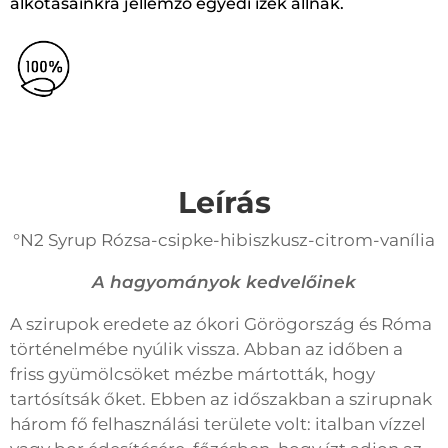
alkotásainkra jellemző egyedi ízek állnak.
Leírás
°N2 Syrup Rózsa-csipke-hibiszkusz-citrom-vanília
A hagyományok kedvelőinek
A szirupok eredete az ókori Görögország és Róma
történelmébe nyúlik vissza. Abban az időben a
friss gyümölcsöket mézbe mártották, hogy
tartósítsák őket. Ebben az időszakban a szirupnak
három fő felhasználási területe volt: italban vízzel