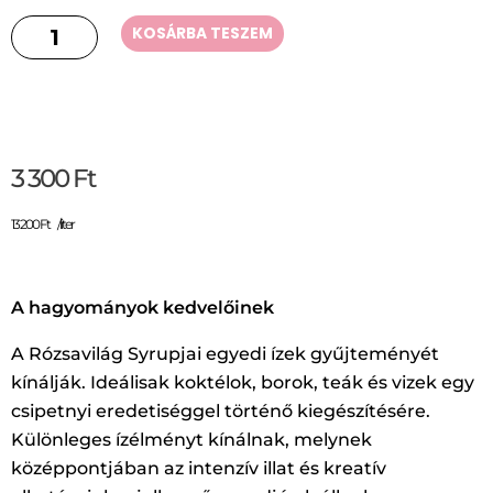
KOSÁRBA TESZEM
3 300
Ft
13 200
Ft
/
liter
A hagyományok kedvelőinek
A Rózsavilág Syrupjai egyedi ízek gyűjteményét
kínálják. Ideálisak koktélok, borok, teák és vizek egy
csipetnyi eredetiséggel történő kiegészítésére.
Különleges ízélményt kínálnak, melynek
középpontjában az intenzív illat és kreatív