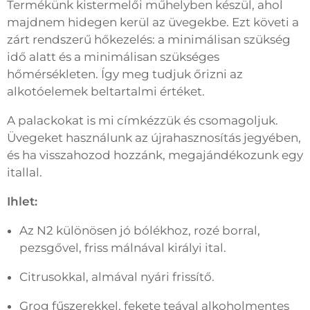
Termékünk kistermelői műhelyben készül, ahol
majdnem hidegen kerül az üvegekbe. Ezt követi a
zárt rendszerű hőkezelés: a minimálisan szükség
idő alatt és a minimálisan szükséges
hőmérsékleten. Így meg tudjuk őrizni az
alkotóelemek beltartalmi értéket.
A palackokat is mi címkézzük és csomagoljuk.
Üvegeket használunk az újrahasznosítás jegyében,
és ha visszahozod hozzánk, megajándékozunk egy
itallal.
Ihlet:
Az N2 különösen jó bólékhoz, rozé borral,
pezsgővel, friss málnával királyi ital.
Citrusokkal, almával nyári frissítő.
Grog fűszerekkel, fekete teával alkoholmentes