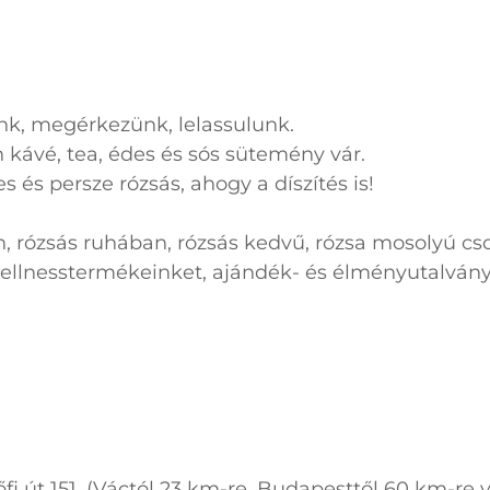
ünk, megérkezünk, lelassulunk.
 kávé, tea, édes és sós sütemény vár.
és persze rózsás, ahogy a díszítés is!
n, rózsás ruhában, rózsás kedvű, rózsa mosolyú cs
wellnesstermékeinket, ajándék- és élményutalvány
i út 151. (Váctól 23 km-re, Budapesttől 60 km-re 