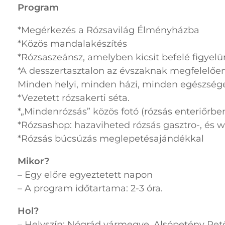
Program
*Megérkezés a Rózsavilág Élményházba
*Közös mandalakészítés
*Rózsaszeánsz, amelyben kicsit befelé figyel
*A desszertasztalon az évszaknak megfelelően
Minden helyi, minden házi, minden egészséges 
*Vezetett rózsakerti séta.
*„Mindenrózsás” közös fotó (rózsás enteriőrbe
*Rózsashop: hazaviheted rózsás gasztro-, és 
*Rózsás búcsúzás meglepetésajándékkal
Mikor?
– Egy előre egyeztetett napon
– A program időtartama: 2-3 óra.
Hol?
– Helyszín: Nógrád vármegye, Alsópetény Petőf