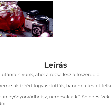
Leírás
utánra hívunk, ahol a rózsa lesz a főszereplő.
emcsak ízéért fogyasztották, hanem a testet-lelke
ban gyönyörködhetsz, nemcsak a különleges ízek
ni!