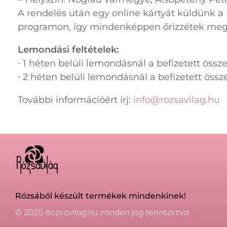
A rendelés után egy online kártyát küldünk a
programon, így mindenképpen őrizzétek meg!
Lemondási feltételek:
∙ 1 héten belüli lemondásnál a befizetett össz
∙ 2 héten belüli lemondásnál a befizetett össz
További információért írj:
info@rozsavilag.hu
Rózsából készült termékek mindenkinek!
© 2025 Rozsavilag.hu minden jog fenntartva