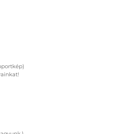
oportkép)
ainkat!
vagyunk.)