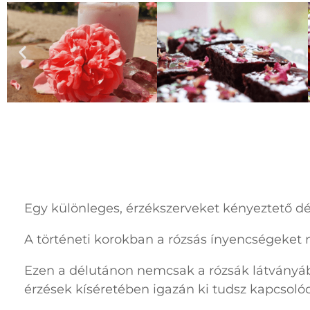
Egy különleges, érzékszerveket kényeztető dél
A történeti korokban a rózsás ínyencségeket n
Ezen a délutánon nemcsak a rózsák látványá
érzések kíséretében igazán ki tudsz kapcsolód