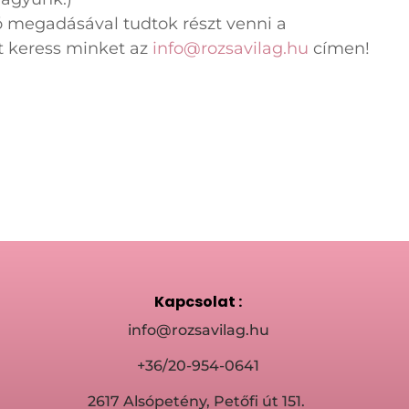
ó megadásával tudtok részt venni a
t keress minket az
info@rozsavilag.hu
címen!
Kapcsolat :
info@rozsavilag.hu
+36/20-954-0641
2617 Alsópetény, Petőfi út 151.