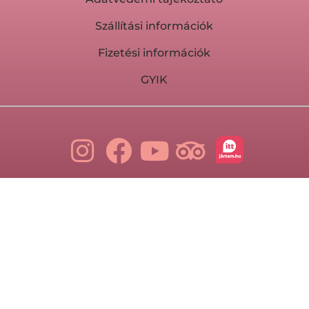
Szállítási információk
Fizetési információk
GYIK
Iratkozz fel a hírlevelünkre most, hogy
ne maradj le az újdonságokról.