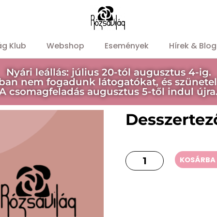
ág Klub
Webshop
Események
Hírek & Blog
Nyári leállás: július 20-tól augusztus 4-ig.
ban nem fogadunk látogatókat, és szünetel
A csomagfeladás augusztus 5-től indul újra
Desszertez
KOSÁRBA 