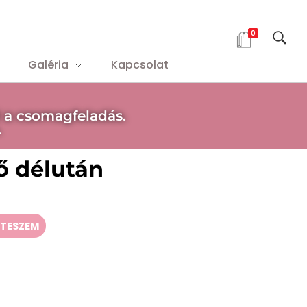
0
Galéria
Kapcsolat
 a csomagfeladás.
.
ő délután
TESZEM