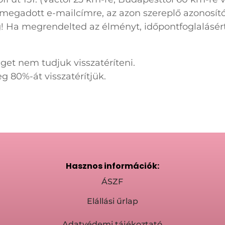
 megadott e-mailcímre, az azon szereplő azonosít
 Ha megrendelted az élményt, időpontfoglalásér
eget nem tudjuk visszatéríteni.
eg 80%-át visszatérítjük.
Hasznos információk:
ÁSZF
Elállási űrlap
Adatvédemi tájékoztató