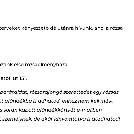
zerveket kényeztető délutánra hívunk, ahol a rózsa
azánk első rózsaélményháza
tőfi út 151.
barátaidat, rózsarajongó szerettedet egy rózsás
t ajándékba is adhatod, ehhez nem kell mást
és során kapott ajándékkártyát e-mailben
tt személynek, de akár kinyomtatva is átadhatod!