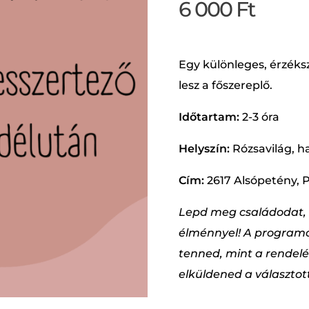
6 000
Ft
Egy különleges, érzéks
lesz a főszereplő.
Időtartam:
2-3 óra
Helyszín:
Rózsavilág, h
Cím:
2617 Alsópetény, Pe
Lepd meg családodat, 
élménnyel! A programo
tenned, mint a rendel
elküldened a választo