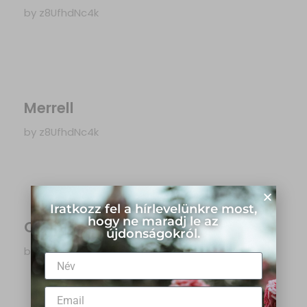
by
z8UfhdNc4k
Merrell
by
z8UfhdNc4k
Iratkozz fel a hírlevelünkre most,
hogy ne maradj le az
Catwalk
újdonságokról.
by
z8UfhdNc4k