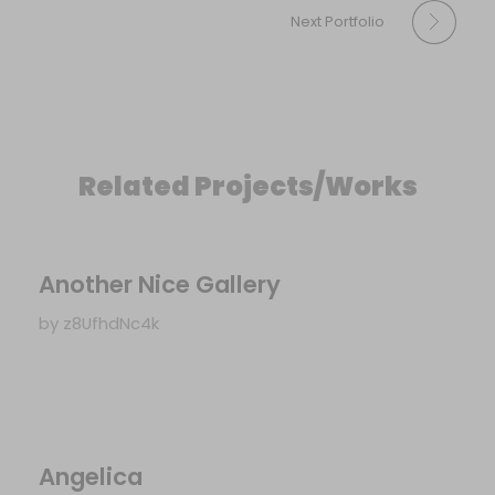
Next Portfolio
Related Projects/Works
Another Nice Gallery
by
z8UfhdNc4k
Angelica