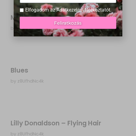
Elfogadom az
Adatkezelési tájékoztatót
.
Martinez
Feliratkozás
by
z8UfhdNc4k
Blues
by
z8UfhdNc4k
Lilly Donaldson – Flying Hair
by
z8UfhdNc4k