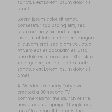
sanctus est Lorem ipsum dolor sit
amet.
Lorem ipsum dolor sit amet,
consetetur sadipscing elitr, sed
diam nonumy eirmod tempor
invidunt ut labore et dolore magna
aliquyam erat, sed diam voluptua.
At vero eos et accusam et justo
duo dolores et ea rebum. Stet clita
kasd gubergren, no sea takimata
sanctus est Lorem ipsum dolor sit
amet.
At Wieden+Kennedy Tokyo we
created a 30 second TV
commercial for the launch of the
new brand campaign ‘Google and
more’ in Japan. It features the