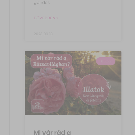
gondos
BŐVEBBEN »
2023.09.18.
BLOG
Mi vár rád a