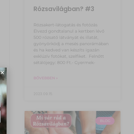
Rózsavilágban? #3
Rózsakert-látogatás és fotózás
Élvezd gondtalanul a kertben lévő
500 rózsatő látványát és illatát,
gyönyörködj a mesés panorámában
és ha kedved van készíts igazán
exklúzív fotókat, szelfiket. Felnőtt
sétálójegy: 800 Ft.- Gyermek-
BŐVEBBEN »
2023.09.15.
BLOG