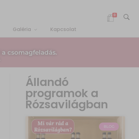
0
Galéria
Kapcsolat
 a csomagfeladás.
.
Állandó
programok a
Rózsavilágban
BLOG