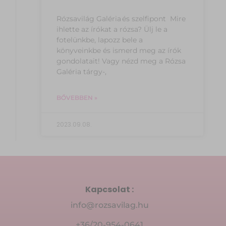
Rózsavilág Galéria és szelfipont Mire
ihlette az írókat a rózsa? Ülj le a
fotelünkbe, lapozz bele a
könyveinkbe és ismerd meg az írók
gondolatait! Vagy nézd meg a Rózsa
Galéria tárgy-,
BŐVEBBEN »
2023.09.08.
Kapcsolat :
info@rozsavilag.hu
+36/20-954-0641