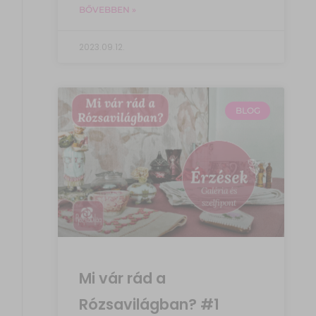
BŐVEBBEN »
2023.09.12.
BLOG
Mi vár rád a
Rózsavilágban? #1