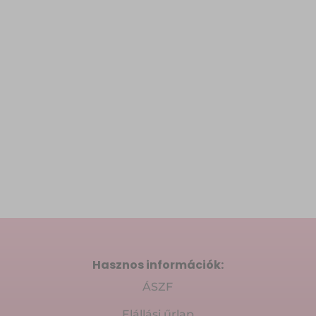
Hasznos információk:
ÁSZF
Elállási űrlap