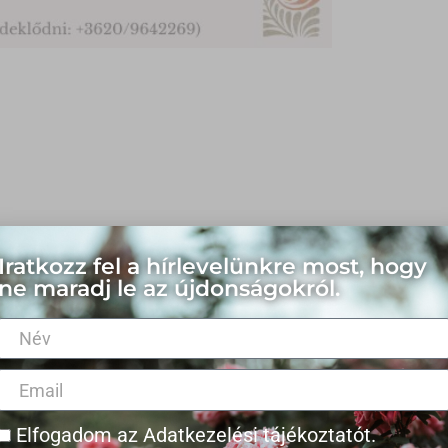
Iratkozz fel a hírlevelünkre most, hogy
ne maradj le az újdonságokról.
Elfogadom az
Adatkezelési tájékoztatót
.