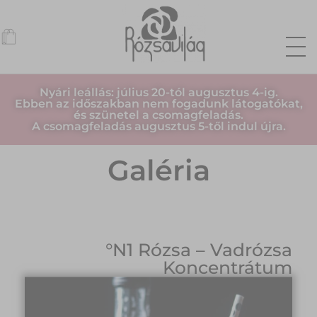
Nyári leállás: július 20-tól augusztus 4-ig.
Ebben az időszakban nem fogadunk látogatókat,
és szünetel a csomagfeladás.
A csomagfeladás augusztus 5-től indul újra.
Galéria
°N1 Rózsa – Vadrózsa
Koncentrátum