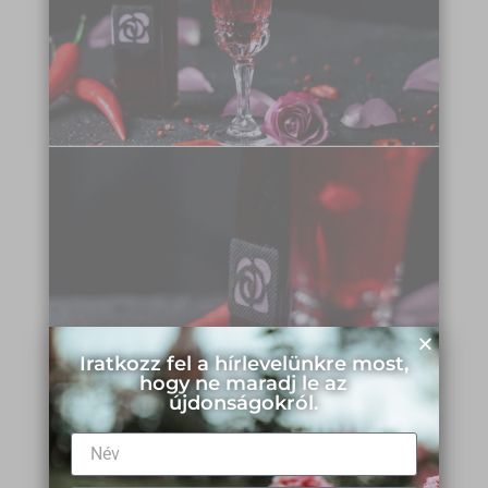
Iratkozz fel a hírlevelünkre most,
hogy ne maradj le az
újdonságokról.