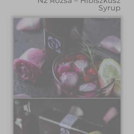
°N2 Rózsa – Hibiszkusz
Syrup