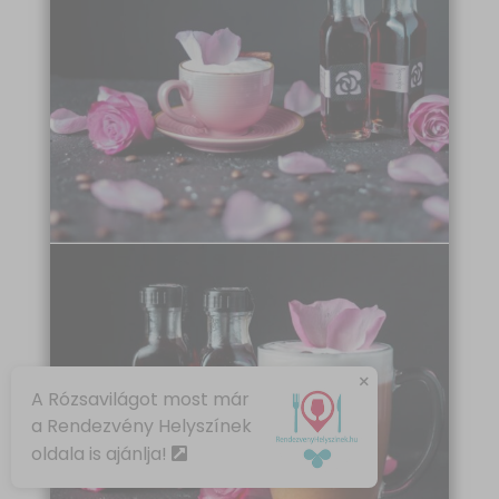
×
A Rózsavilágot most már
a Rendezvény Helyszínek
oldala is ajánlja!