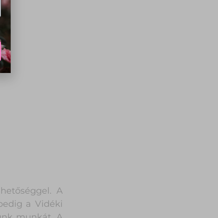
ehetőséggel. A
pedig a Vidéki
unk munkát. A