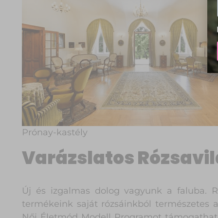
Prónay-kastély
Varázslatos Rózsavi
Új és izgalmas dolog vagyunk a faluba. Ró
termékeink saját rózsáinkból természetes 
Női Életmód Modell Programot támogathato