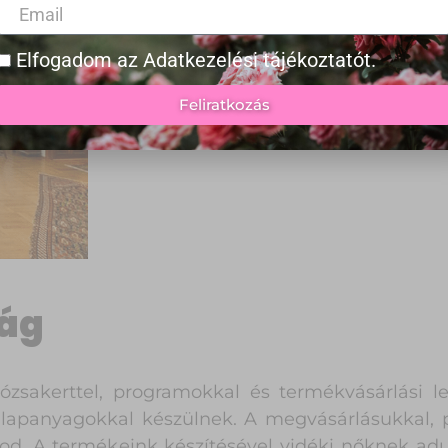
Elfogadom az
Adatkezelési tájékoztatót
.
Feliratkozás
lág
zsakerttel, programokkal és termékvásárlási l
alapanyagokkal készülnek. A megvásárlásukkal, 
d. A termékeink készítésével vidéki nőknek ad