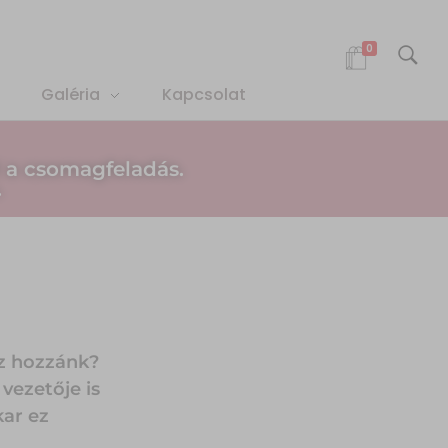
0
Galéria
Kapcsolat
 a csomagfeladás.
.
z hozzánk?
vezetője is
kar ez