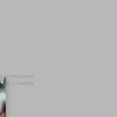
te az impozáns
vált. A kastély