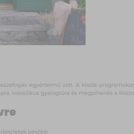
összefogás egyértelmű volt. A közös programokon
rápia, klasszikus gyalogtúra és megpihenés a Rózsa
vre
 Részletek később