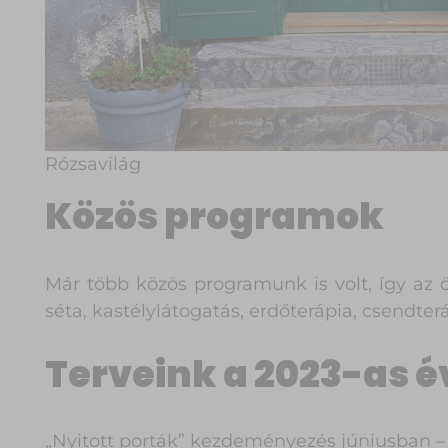
Rózsavilág
Közös programok
Már több közös programunk is volt, így az 
séta, kastélylátogatás, erdőterápia, csendte
Terveink a 2023-as é
„Nyitott porták” kezdeményezés júniusban –