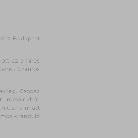
 hisz Budapest
ott az a híres
 lehet. Számos
avilág. Csodás
 rózsáinkból,
unk, ami miatt
zámos kiránduló