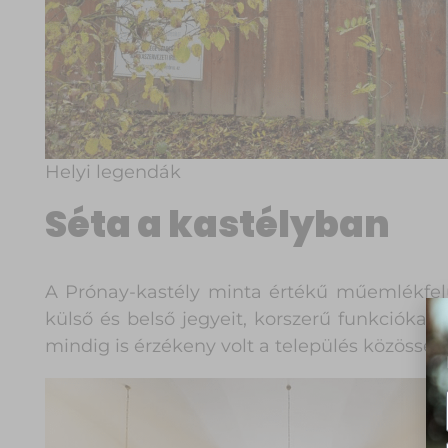
Helyi legendák
Séta a kastélyban
A Prónay-kastély minta értékű műemlékfelú
külső és belső jegyeit, korszerű funkciókat 
mindig is érzékeny volt a település közössége