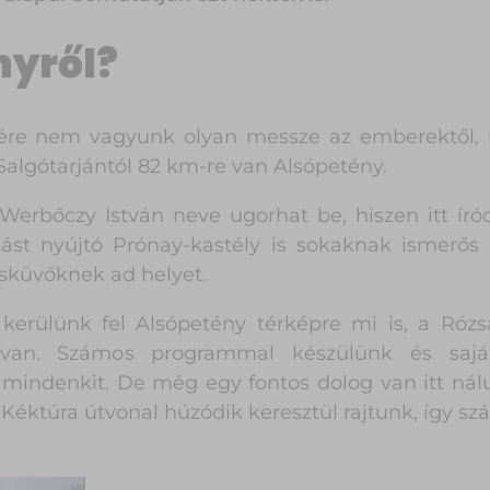
nyről?
enére nem vagyunk olyan messze az emberektől,
Salgótarjántól 82 km-re van Alsópetény.
erbőczy István neve ugorhat be, hiszen itt íród
tást nyújtó Prónay-kastély is sokaknak ismerős
esküvőknek ad helyet.
erülünk fel Alsópetény térképre mi is, a Rózs
 van. Számos programmal készülünk és saját
 mindenkit. De még egy fontos dolog van itt nál
 Kéktúra útvonal húzódik keresztül rajtunk, így s