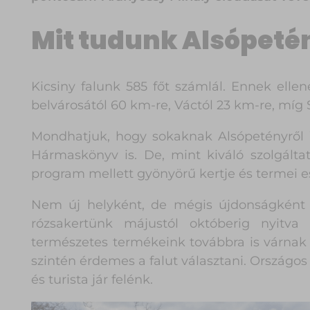
Mit tudunk Alsópeté
Kicsiny falunk 585 főt számlál. Ennek ell
belvárosától 60 km-re, Váctól 23 km-re, míg 
Mondhatjuk, hogy sokaknak Alsópetényről W
Hármaskönyv is. De, mint kiváló szolgálta
program mellett gyönyörű kertje és termei 
Nem új helyként, de mégis újdonságként k
rózsakertünk májustól októberig nyitva
természetes termékeink továbbra is várnak
szintén érdemes a falut választani. Országos
és turista jár felénk.