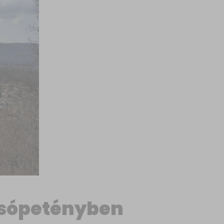
Alsópetényben