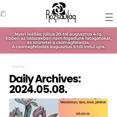
Nyári leállás: július 20-tól augusztus 4-ig.
Ebben az időszakban nem fogadunk látogatókat,
és szünetel a csomagfeladás.
A csomagfeladás augusztus 5-től indul újra.
Home
Daily Archives:
2024.05.08.